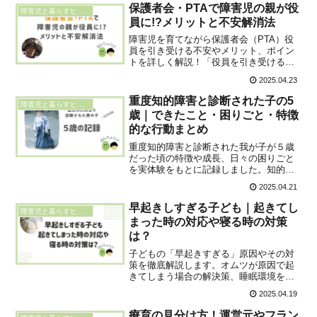
保護者会・PTAで障害児の親が役
障害児と暮らすヒント
員に!?メリットと不安解消法
障害児を育てながら保護者会（PTA）役
員を引き受ける不安やメリット、ポイン
トを詳しく解説！「役員を引き受けるべ
きか」と悩む方へ、障害児の母として
2025.04.23
数々の役員経験を持つパトまめが、役員
活動を通じた地域との繋がりや子どもへ
重度知的障害と診断された子の5
障害児と暮らすヒント
の影響を共有します。
歳｜できたこと・困りごと・特徴
的な行動まとめ
重度知的障害と診断された我が子が５歳
だった頃の特徴や成長、日々の困りごと
を実体験をもとに記録しました。知的障
害のある５歳児に見られる行動の特徴
2025.04.21
や、親としてどのように関わってきたか
を具体的に紹介。同じような悩みを持つ
早起きしすぎる子ども｜起きてし
障害児と暮らすヒント
方への参考になれば嬉しいです。
まった時の対応や寝る時の対策
は？
子どもの「早起きすぎる」原因やその対
策を徹底解説します。オムツが原因で起
きてしまう場合の解決策、睡眠環境を整
えるための具体的な工夫、そして早朝に
2025.04.19
起きてしまったときの親の対応方法を紹
介します。夜間のオムツの選び方から環
療育の見分け方！運営元やフラン