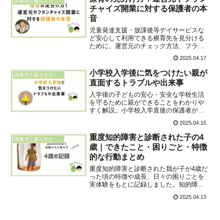
障害児と暮らすヒント
境調整についても説明します。
チャイズ開業に対する保護者の本
音
児童発達支援・放課後等デイサービスな
ど安心して利用できる療育先を見分ける
ために、運営元のチェック方法、フラン
チャイズ経営のメリット・デメリットを
2025.04.17
保護者目線で解説。「安心して預けた
い」「信頼できる療育を選びたい」そん
小学校入学後に気をつけたい親が
障害児と暮らすヒント
な保護者に役立つ情報をブログで紹介し
直面するトラブルや出来事
ます。
入学後の子どもの安心・安全な学校生活
を守るために親ができることをわかりや
すく解説。小学校入学直後の保護者が直
面しやすいうわさ話や、突然知らない子
2025.04.15
が家に訪ねてくるといった実際の体験を
もとに、気をつけたいポイントを紹介し
重度知的障害と診断された子の4
障害児と暮らすヒント
ます。
歳｜できたこと・困りごと・特徴
的な行動まとめ
重度知的障害と診断された我が子が4歳だ
った頃の特徴や成長、日々の困りごとを
実体験をもとに記録しました。知的障害
のある4歳児に見られる行動の特徴や、親
2025.04.13
としてどのように関わってきたかを具体
的に紹介。同じような悩みを持つ方への
参考になれば嬉しいです。