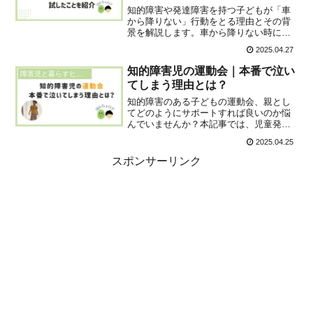
知的障害や発達障害を持つ子どもが「車
から降りない」行動をとる理由とその背
景を解説します。車から降りない時に本
人にとってどんな良いことが起きるの
2025.04.27
か・また良くないことを回避できるかに
ついて目を向けることが行動にアプロー
知的障害児の運動会｜本番で泣い
障害児と暮らすヒント
チしていく上では大切です。
てしまう理由とは？
知的障害のある子どもの運動会、親とし
てどのようにサポートすれば良いのか悩
んでいませんか？本記事では、児童発達
支援センターでの運動会を4回経験した実
2025.04.25
体験をもとに、練習と本番での違い、親
ができる工夫、当日のスムーズな立ち回
スポンサーリンク
り方を解説します。