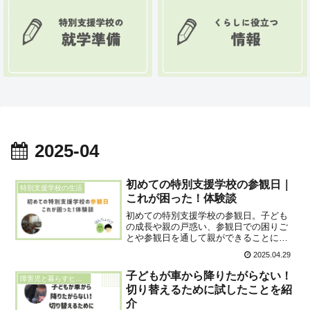
2025-04
初めての特別支援学校の参観日｜
特別支援学校の生活
これが困った！体験談
初めての特別支援学校の参観日。子ども
の成長や親の戸惑い、参観日での困りご
とや参観日を通して親ができることにつ
いて、実体験を交え詳しく解説します。
2025.04.29
この記事では、親として、子どもの気持
ちや成長をどのように理解し、サポート
子どもが車から降りたがらない！
障害児と暮らすヒント
できるかが大切です。
切り替えるために試したことを紹
介