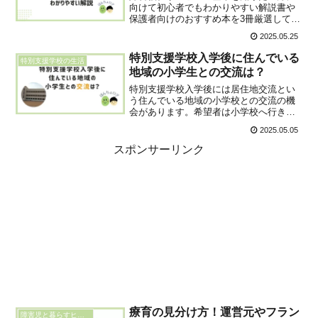
向けて初心者でもわかりやすい解説書や
保護者向けのおすすめ本を3冊厳選して紹
介。重度知的障害児を育てるパトまめが
2025.05.25
利用手続きのポイントや本選びのコツも
解説し、サービスの理解を深めるお手伝
特別支援学校入学後に住んでいる
特別支援学校の生活
いをします。
地域の小学生との交流は？
特別支援学校入学後には居住地交流とい
う住んでいる地域の小学校との交流の機
会があります。希望者は小学校へ行きさ
まざまな活動を通して小学生と交流する
2025.05.05
ことができます。居住地交流の流れや居
住地交流に参加する上で知っておくと良
スポンサーリンク
いことを紹介します。
療育の見分け方！運営元やフラン
障害児と暮らすヒント