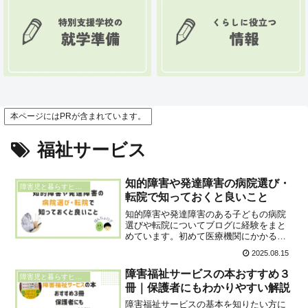
本ページにはPRが含まれています。
福祉サービス
知的障害や発達障害の病院選び・
障害児と暮らすヒント
転院で知っておくと良いこと
知的障害や発達障害のある子どもの病院
選びや転院についてブログに経験をまと
めています。初めて医療機関にかかる・
病院を選ぶ時に知っておくと良いことや
2025.08.15
実際の転院経験を紹介することで病院選
びや転院のポイントをわかりやすく説明
障害福祉サービスの本おすすめ３
障害児と暮らすヒント
します。
冊｜保護者にもわかりやすい解説
障害福祉サービスの基本を知りたい方に