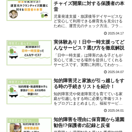
チャイズ開業に対する保護者の本
音
児童発達支援・放課後等デイサービスな
ど安心して利用できる療育先を見分ける
ために、運営元のチェック方法、フラン
チャイズ経営のメリット・デメリットを
2025.04.17
保護者目線で解説。「安心して預けた
い」「信頼できる療育を選びたい」そん
実体験あり！日中一時支援ってど
障害児と暮らすヒント
な保護者に役立つ情報をブログで紹介し
んなサービス？選び方を徹底解説
ます。
「日中一時支援」は障害のある子どもが
安心して過ごせる場所を提供してくれる
サービスです。実際に利用してわかった
利用のメリットと選び方を詳しく解説！
2025.04.07
費用や利用日数は自治体ごとにルールが
あり、家族のレスパイトとして利用でき
知的障害児と家族が引っ越しをす
障害児と暮らすヒント
ます。
る時の手続きリストを紹介！
知的障害児や発達障害児を育てている家
庭が引越しをする時に必要な準備リスト
をブログにまとめました。福祉サービス
の継続、医療機関の変更、教育環境の確
2025.04.01
保など、配慮すべきポイントが多数あり
ます。引越しをスムーズに進めるために
知的障害を理由に保育園から退園
障害児と暮らすヒント
知っておくと良いことをまとめます。
勧告!?保護者の記録と反省