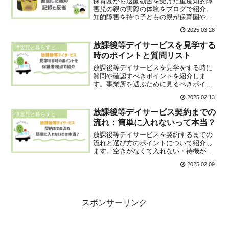
保育園から退園勧告を受けた重度知的障
害児の親の実際の体験をブログで紹介。
知的障害を持つ子どもの親が保育園や幼
稚園の退園問題に直面した時にとるべき
2025.03.28
対応策をまとめます。実際の退園理由や
反省点を紹介した上で解決策や保育園以
放課後等デイサービスを見学する
障害児と暮らすヒント
外の選択肢を紹介します。
時のポイントと質問リスト
放課後等デイサービスを見学をする時に
質問や確認すべきポイントを紹介しま
す。事業所を選ぶために見るべきポイン
トや具体的な質問リストを考える前に知
2025.02.13
的障害児の親として放デイに何を求める
か・重視するかを明確にする必要があり
放課後等デイサービス契約までの
障害児と暮らすヒント
ます。
流れ：簡単に入れないって本当？
放課後等デイサービスを契約するまでの
流れと選び方のポイントについて紹介し
ます。空きがなくて入れない・待機が多
い放デイの見学のタイミングや契約まで
2025.02.09
の流れ、選び方について、放課後等デイ
サービスを実際に利用しているぼんちょ
の経験をもとに説明します。
スポンサーリンク