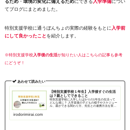
るため
・
環境の変化に備えるため
にできる
入学準備
につい
てブログにまとめました。
特別支援学校に通うぼんちょの実際の経験をもとに
入学前
にして良かったこと
を紹介します。
※特別支援学校
入学後の生活
が知りたい人はこちらの記事も参考
にどうぞ！
あわせて読みたい
【特別支援学校１年生】入学後すぐの生活
は？親としてできること
特別支援学校に入学したばかりの1年生の生活って
どんな感じ？ 入学直後の子どもの様子やスケジュー
ル、親ができる関わり方、先生との連携方法を実体
験をもとに紹介。支援学校に入学したばかり・入学
予定のお子さんを持つ保護者に役立つ内容です。
irodorimirai.com