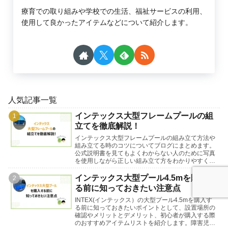
療育での取り組みや学校での生活、福祉サービスの利用、
使用して良かったアイテムなどについて紹介します。
人気記事一覧
インテックス大型フレームプールの組
立てを徹底解説！
インテックス大型フレームプールの組み立て方法や
組み立てる時のコツについてブログにまとめます。
公式説明書を見てもよくわからない人のために写真
を使用しながら正しい組み立て方をわかりやすく詳
細に解説します。循環ポンプの接続方法についても
紹介します。
インテックス大型プール4.5mを購入す
る前に知っておきたい注意点
INTEX(インテックス）の大型プール4.5mを購入す
る前に知っておきたいポイントとして、設置場所の
確認やメリットとデメリット、初心者が購入する際
のおすすめアイテムリストを紹介します。障害児が