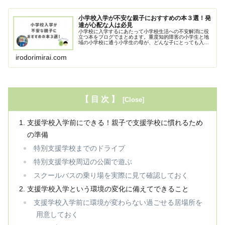
小学校入学が不安な親子におすすめの本３選！発
達が心配な人は必見
小学校に入学するにあたって小学校生活への不安解消に役
立つ本をブログでまとめます。重度知的障害の小学生と地
域の小学校に通う小学生の母が、どんな子にとっても入学
前の心配を解消できる本を紹介。また、障害児の母目線な
らではの役立つ書籍も紹介します。
irodorimirai.com
【 目 次 】
支援学校入学前にできる！親子で支援学校に慣れるため
の準備
特別支援学校までのドライブ
特別支援学校周辺の公園で遊ぶ
スクールバスの乗り場を実際に見て確認しておく
支援学校入学という環境の変化に備えてできること
支援学校入学前に環境が変わらない過ごせる居場所を
用意しておく