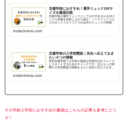
支援学校におすすめ！通学リュック30ℓサ
イズを徹底比較
支援学校の通学リュックとしておすすめされる30リ
ットル容量を比較しながら紹介。ノースフェイスな
どのボックスタイプとそれ以外のリュックの特徴も
踏まえながら通学リュック選びのコツをブログにま
とめます。支援学校入学のリュック選びに役立つ情
irodorimirai.com
報です。
支援学校の入学前懇談｜先生へ伝えておき
たい６つの情報
特別支援学校で入学前の面談は学校生活をスムーズ
にスタートするためのチャンスです。ぼんちょの実
際の入学前懇談の経験をもとに先生に伝えておきた
い６項目を紹介します。質問リストや写真・動画、
サポートブックなどを用紙しておくと懇談がスムー
irodorimirai.com
ズです。
※小学校入学前におすすめの書籍はこちらの記事も参考にどう
ぞ！