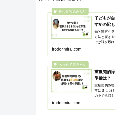
子どもが
すめの靴
知的障害や発
方法と履きや
では靴が履け
や練習のタイ
irodorimirai.com
が大切です。
重度知的
準備は？
重度知的障害
前に身につけ
の中で挑戦を
いトラブルと
irodorimirai.com