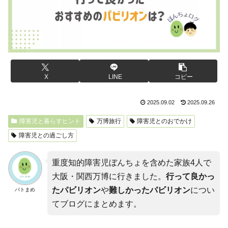
X
LINE
コピー
2025.09.02
2025.09.26
障害児と暮らすヒント
万博旅行
障害児とのおでかけ
障害児との過ごし方
重度知的障害児ぼんちょを含めた家族4人で
大阪・関西万博に行きました。
行って良かっ
たパビリオン
や
難しかったパビリオン
につい
パトまめ
てブログにまとめます。