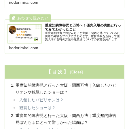
際の経験をもとに紹介しています。
irodorimirai.com
重度知的障害児と万博へ！優先入場の実際と行っ
てみてわかったこと
重度知的障害児のぼんちょと大阪・関西万博に行ってみた
実際の経験をブログにまとめます。療育手帳を所持して優
先入場する時の方法や注意点についての実際を紹介してい
ます。その他障害や特性によっては知っておくと良い気を
つけるべきことをまとめます。
irodorimirai.com
【 目 次 】
重度知的障害児と行った大阪・関西万博｜入館したパビ
リオンや観覧したショーは？
入館したパビリオンは？
観覧したショーは？
重度知的障害児と行った大阪・関西万博｜重度知的障害
児ぼんちょにとって難しかった場面は？