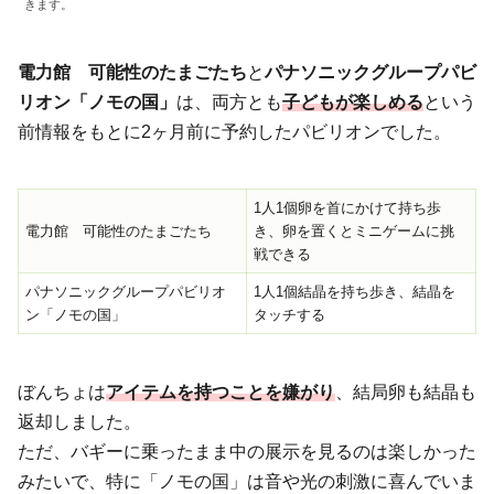
きます。
電力館 可能性のたまごたち
と
パナソニックグループパビ
リオン「ノモの国」
は、両方とも
子どもが楽しめる
という
前情報をもとに2ヶ月前に予約したパビリオンでした。
1人1個卵を首にかけて持ち歩
電力館 可能性のたまごたち
き、卵を置くとミニゲームに挑
戦できる
パナソニックグループパビリオ
1人1個結晶を持ち歩き、結晶を
ン「ノモの国」
タッチする
ぼんちょは
アイテムを持つことを嫌がり
、結局卵も結晶も
返却しました。
ただ、バギーに乗ったまま中の展示を見るのは楽しかった
みたいで、特に「ノモの国」は音や光の刺激に喜んでいま