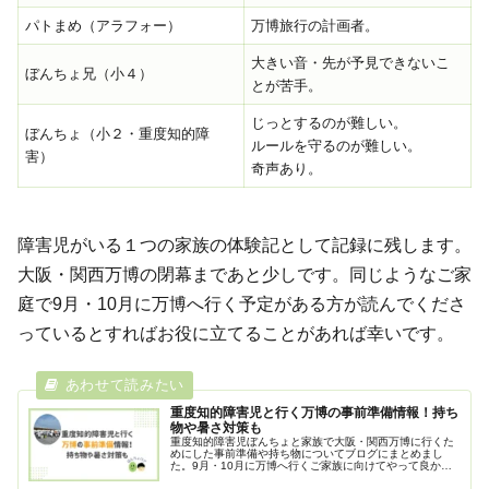
パトまめ（アラフォー）
万博旅行の計画者。
大きい音・先が予見できないこ
ぼんちょ兄（小４）
とが苦手。
じっとするのが難しい。
ぼんちょ（小２・重度知的障
ルールを守るのが難しい。
害）
奇声あり。
障害児がいる１つの家族の体験記として記録に残します。
大阪・関西万博の閉幕まであと少しです。同じようなご家
庭で9月・10月に万博へ行く予定がある方が読んでくださ
っているとすればお役に立てることがあれば幸いです。
重度知的障害児と行く万博の事前準備情報！持ち
物や暑さ対策も
重度知的障害児ぼんちょと家族で大阪・関西万博に行くた
めにした事前準備や持ち物についてブログにまとめまし
た。9月・10月に万博へ行くご家族に向けてやって良かっ
た準備や持って行って良かったもの、暑さ対策について実