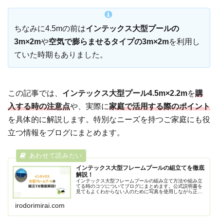
ちなみに4.5mの前は
インテックス大型プールの
3m×2m
や
空気で膨らませるタイプの3m×2m
を利用し
ていた時期もありました。
この記事では、
インテックス大型プール4.5m×2.2m
を
購
入する時の注意点
や、実際に
家庭で活用する際のポイント
を具体的に解説します。特別なニーズを持つご家庭にも役
立つ情報をブログにまとめます。
インテックス大型フレームプールの組立てを徹底
解説！
インテックス大型フレームプールの組み立て方法や組み立
てる時のコツについてブログにまとめます。公式説明書を
見てもよくわからない人のために写真を使用しながら正し
い組み立て方をわかりやすく詳細に解説します。循環ポン
プの接続方法についても紹介します。
irodorimirai.com