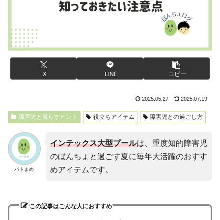
X
LINE
コピー
2025.05.27
2025.07.19
障害児と暮らすヒント
役立ちアイテム
障害児との過ごし方
インテックス大型プール
は、重度知的障害児
のぼんちょと過ごす夏に毎年大活躍のおすす
めアイテムです。
パトまめ
この記事はこんな人におすすめ