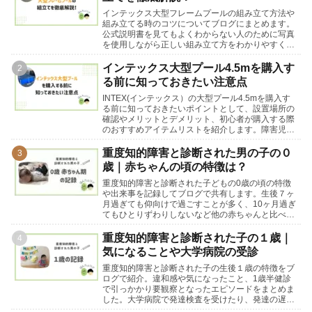
インテックス大型フレームプールの組み立て方法や
組み立てる時のコツについてブログにまとめます。
公式説明書を見てもよくわからない人のために写真
を使用しながら正しい組み立て方をわかりやすく詳
細に解説します。循環ポンプの接続方法についても
紹介します。
インテックス大型プール4.5mを購入す
る前に知っておきたい注意点
INTEX(インテックス）の大型プール4.5mを購入す
る前に知っておきたいポイントとして、設置場所の
確認やメリットとデメリット、初心者が購入する際
のおすすめアイテムリストを紹介します。障害児が
いるご家庭にもおすすめできる大型プールです。
重度知的障害と診断された男の子の０
歳｜赤ちゃんの頃の特徴は？
重度知的障害と診断された子どもの0歳の頃の特徴
や出来事を記録してブログで共有します。生後７ヶ
月過ぎても仰向けで過ごすことが多く、10ヶ月過ぎ
てもひとりずわりしないなど他の赤ちゃんと比べて
発達の遅れがあることに気づきました。
重度知的障害と診断された子の１歳｜
気になることや大学病院の受診
重度知的障害と診断された子の生後１歳の特徴をブ
ログで紹介。違和感や気になったこと、1歳半健診
で引っかかり要観察となったエピソードをまとめま
した。大学病院で発達検査を受けたり、発達の遅れ
の原因を調べたり考えることの多い時期でした。