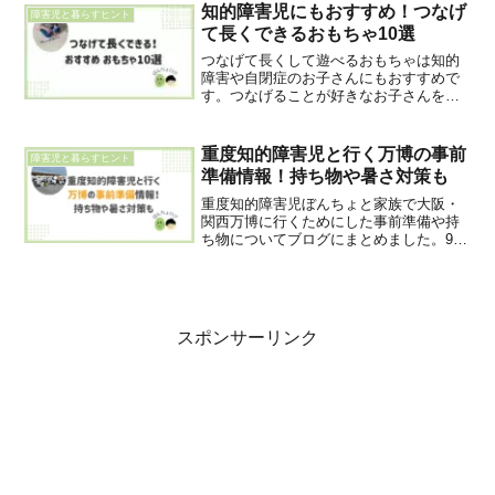
ついて目を向けることが行動にアプロー
知的障害児にもおすすめ！つなげ
障害児と暮らすヒント
チしていく上では大切です。
て長くできるおもちゃ10選
つなげて長くして遊べるおもちゃは知的
障害や自閉症のお子さんにもおすすめで
す。つなげることが好きなお子さんを持
つ保護者に必見のおもちゃです。お子さ
んの興味や好みの感覚からおもちゃを探
していくと遊べるおもちゃが見つかりや
重度知的障害児と行く万博の事前
障害児と暮らすヒント
すいです。
準備情報！持ち物や暑さ対策も
重度知的障害児ぼんちょと家族で大阪・
関西万博に行くためにした事前準備や持
ち物についてブログにまとめました。9
月・10月に万博へ行くご家族に向けてや
って良かった準備や持って行って良かっ
たもの、暑さ対策について実際の経験を
もとに紹介しています。
スポンサーリンク