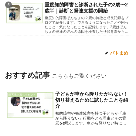
重度知的障害と診断された子の2歳〜2
歳半｜診断と発達支援の開始
重度知的障害ぼんちょの２歳の特徴と成長記録をブ
ログで紹介します。できるようになったことや困っ
たこと・気になったことを記録します。2歳はぼん
ちょの発達の遅れの原因を検査したり保育園から退
園勧告を受けたり、ぼんちょの今後について考える
ことの多い時期でした。
パトまめ
おすすめ記事
こちらもご覧ください
子どもが車から降りたがらない！
障害児と暮らすヒント
切り替えるために試したことを紹
介
知的障害や発達障害を持つ子どもが「車
から降りない」行動をとる理由とその背
景を解説します。車から降りない時に本
人にとってどんな良いことが起きるの
か・また良くないことを回避できるかに