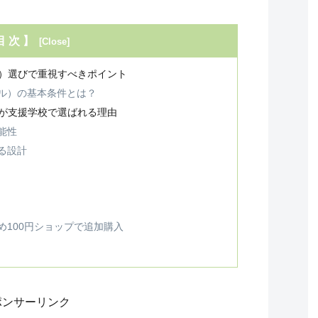
目 次 】
）選びで重視すべきポイント
ル）の基本条件とは？
が支援学校で選ばれる理由
能性
る設計
100円ショップで追加購入
ポンサーリンク